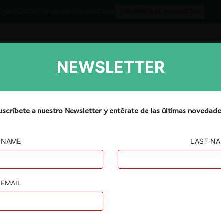
QUIPO
CONTACTO
PUBLICA CON NOSOTROS
SUSCRÍBETE AL NEWSLETTER
NEWSLETTER
Libros
Opinión
Podcast
 lead EU antitrust team
uscríbete a nuestro Newsletter y entérate de las últimas novedade
f national watchdogs
NAME
LAST N
EMAIL
Guard