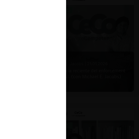
Michael E. Jacobs |
21.01.2026
La historia reciente del enforcement
en EE.UU. (con Michael E. Jacobs)