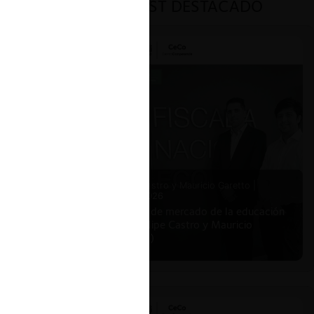
PODCAST DESTACADO
Felipe Castro y Mauricio Garetto |
24.06.2026
Estudio de mercado de la educación
(con Felipe Castro y Mauricio
Garetto)