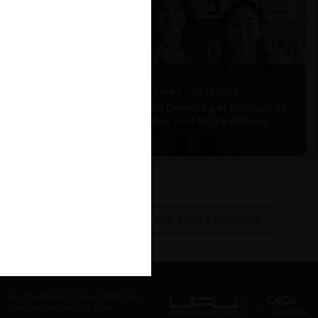
Nicole Nehme Z. |
12.11.2025
El arte del Derecho y el traspaso de
los legados (con Nicole Nehme)
VER MÁS PODCAST
Av. Presidente Errázuriz 3485, Las
Condes, Santiago de Chile.