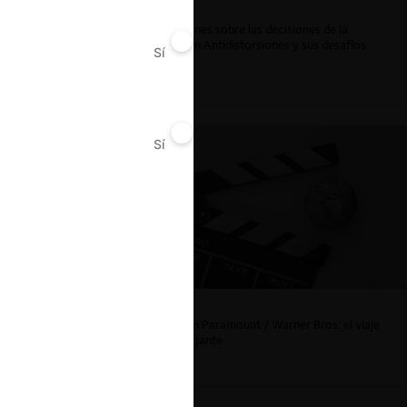
Reflexiones sobre las decisiones de la
Comisión Antidistorsiones y sus desafíos
Sí
No
futuros
Sí
No
La fusión Paramount / Warner Bros: el viaje
de un gigante