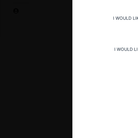
I WOULD LI
I WOULD L