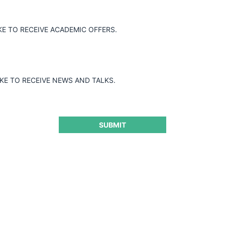
KE TO RECEIVE ACADEMIC OFFERS.
IKE TO RECEIVE NEWS AND TALKS.
SUBMIT
o les fue a las agencias 
n?