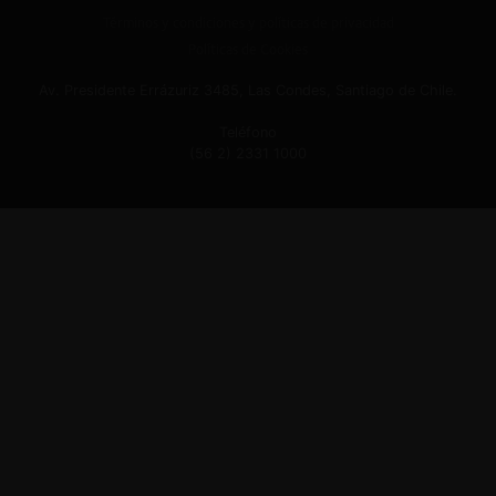
Términos y condiciones y políticas de privacidad
Políticas de Cookies
Av. Presidente Errázuriz 3485, Las Condes, Santiago de Chile.
Teléfono
(56 2) 2331 1000