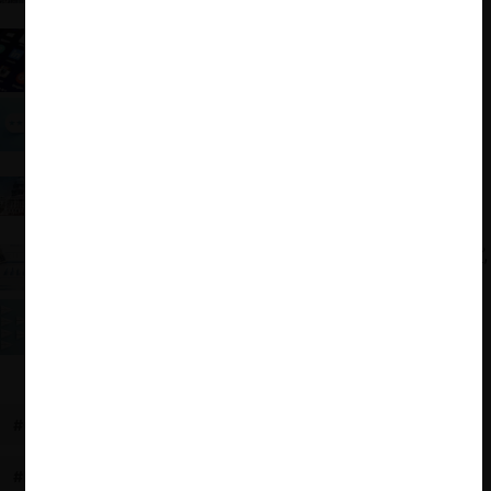
política
Nuevos anteojos de competencia para las
plataformas digitales
Ranking GCR 2021: ¿Cómo les fue a las agencias
de competencia de la región?
Reseña del libro "Antitrust: Taking on Monopoly
Power from the Gilded Age to the Digital Age" de
Amy Klobuchar
Reseña del libro “Determinación del Lucro Cesante”,
de Jorge Fantuzzi y M. Victoria Edwards
William Kovacic: Aprendizaje institucional y
lecciones desde Latinoamérica
#GUÍA GLOBAL
#RESEÑA
#ECONOMÍA
#DAVID GERBER
#FINES DE LA COMPETENCIA