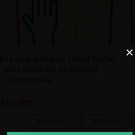
La guía global de David Gerber
para entender el derecho
competencia
8.09.2021
Descargar
Guardar