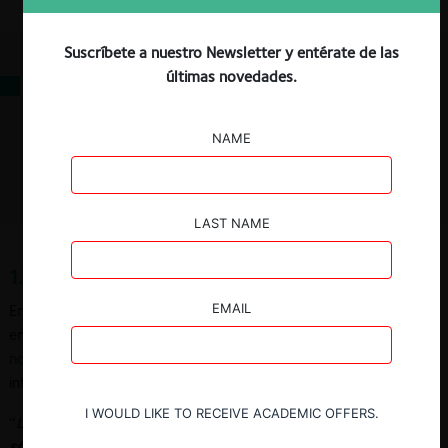
Descargar
Guardar
Suscríbete a nuestro Newsletter y entérate de las
últimas novedades.
Contenidos
1. Qué es la resolución de término
NAME
Referencias
Jurisprudencia citada
LAST NAME
1. Qué es la resolución de término
EMAIL
En el DL 211 las resoluciones de término aparecen reguladas
en el inciso final del artículo 31, a propósito del
procedimiento
no contencioso de libre competencia
, que en lo que nos
interesa señala que:
I WOULD LIKE TO RECEIVE ACADEMIC OFFERS.
“
Las
resoluciones de término, sea que fijen o no condiciones,
sólo podrán ser objeto del recurso de reclamación a que se