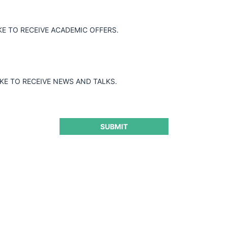
Grupo Santander / Principal Compañía de Seguros
KE TO RECEIVE ACADEMIC OFFERS.
de Vida Chile
IKE TO RECEIVE NEWS AND TALKS.
15.07.2026
|
SUBMIT
Molycop / Tega / Apollo
17.06.2026
|