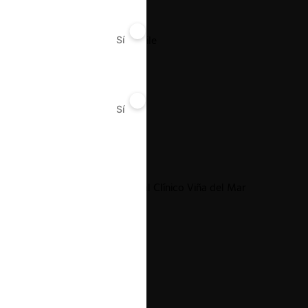
Coipsa-Corrupac / IP Chile
Sí
No
Sí
No
24.06.2026
|
Red Interclínica / Hospital Clínico Viña del Mar
17.06.2026
|