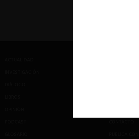
ACTUALIDAD
PRENSA
INVESTIGACIÓN
EVENTOS
DIÁLOGO
GALERÍA
LIBROS
NOSOTROS
OPINIÓN
EQUIPO
PODCAST
CONTACTO
GLOSARIO
PUBLICA CO