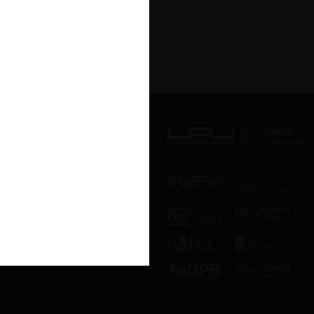
Av. Presidente Errázuriz 3485, Las
Condes, Santiago de Chile.
Teléfono
(56 2) 2331 1000