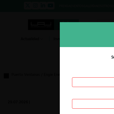
PRENSA
EVENTOS
GALERÍA
NOSOTROS
E
Actualidad
Investigación
Diálogo
S
Puerto Ventanas / Engie Energía Chile
29.07.2026
|