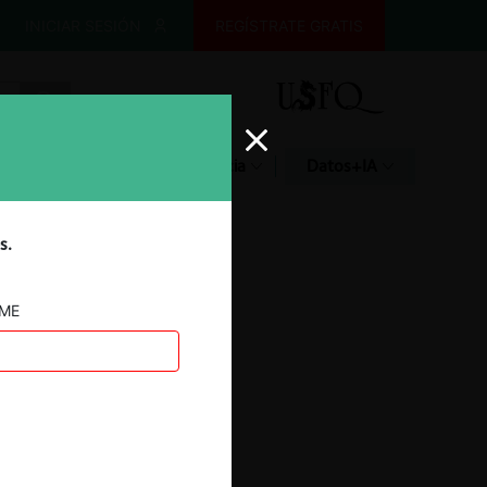
INICIAR SESIÓN
REGÍSTRATE GRATIS
Glosario
Jurisprudencia
Datos+IA
s.
AME
Toesca / Frontal AGF
22.07.2026
|