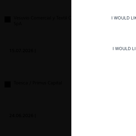
Vesuvio Comercial y Textil Chile – Limitada / Komax
I WOULD LI
SpA
I WOULD L
15.07.2026
|
Toesca / Primus Capital
24.06.2026
|