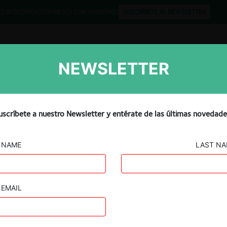
QUIPO
CONTACTO
PUBLICA CON NOSOTROS
SUSCRÍBETE AL NEWSLETTER
NEWSLETTER
Libros
Opinión
Podcast
uscríbete a nuestro Newsletter y entérate de las últimas novedade
NAME
LAST N
Grupo Gloria / Molti / Saputo Brasil / Molfino
EMAIL
29.07.2026
|