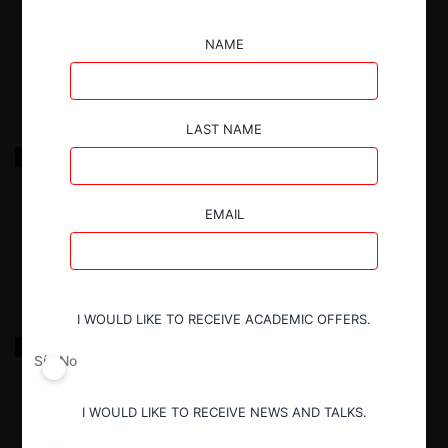
NAME
4.06.2025
|
LAST NAME
Consulta de Aerosan sobre la Resolución Exenta
152 de Aduanas
EMAIL
17.09.2024
|
I WOULD LIKE TO RECEIVE ACADEMIC OFFERS.
Consulta de Verallia sobre las Bases de Licitación de
Residuos para su Valorización
Sí
No
I WOULD LIKE TO RECEIVE NEWS AND TALKS.
7.08.2024
|