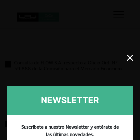
Consulta de FLOW S.A. respecto a Oficio Ord. N°
59.888 de la Comisión para el Mercado Financiero
22.07.2026
|
NEWSLETTER
Consulta de Nuevo Pudahuel sobre las bases de
Suscríbete a nuestro Newsletter y entérate de
licitación para concesionar los Duty Free del
Aeropuerto de Santiago
las últimas novedades.