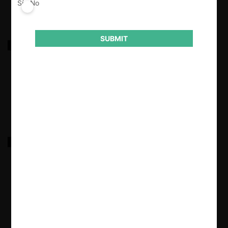
Sí
No
SUBMIT
Casino de Juego del Maule y otro sobre bases
técnicas para otorgamiento de permisos
22.11.2023
|
FoodGroup y otros por exclusión de la leche en
polvo y postres en polvo, del proceso de licitación
pública de JUNAEB
22.11.2022
|