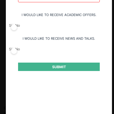
I WOULD LIKE TO RECEIVE ACADEMIC OFFERS.
Sí
No
I WOULD LIKE TO RECEIVE NEWS AND TALKS.
Sí
No
SUBMIT
Cristián R. Reyes Cid
Abogado y Magíster en Derecho de la
Empresa (LLM) de la P. Universidad Católica de Chile. Jefe de