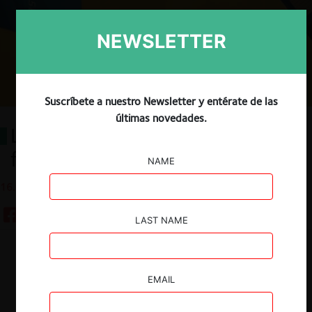
NEWSLETTER
Suscríbete a nuestro Newsletter y entérate de las
últimas novedades.
Libre competencia y mercado
financiero: Tensiones ante el TDLC
NAME
16.03.2022
LAST NAME
Guardar
EMAIL