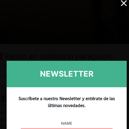
Riesco en seminario paraguayo:
contratación pública, screening y
NEWSLETTER
detección
10.08.2020
Suscríbete a nuestro Newsletter y entérate de las
últimas novedades.
El pasado 23 de julio, el Fiscal Nacional Económico, Ricardo
Riesco, participó en el seminario “Licitaciones
colusorias
: Efectos
NAME
sobre la Competencia en el Paraguay y en jurisdicciones