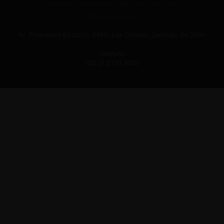
Términos y condiciones y políticas de privacidad
Políticas de Cookies
Av. Presidente Errázuriz 3485, Las Condes, Santiago de Chile.
Teléfono
(56 2) 2331 1000