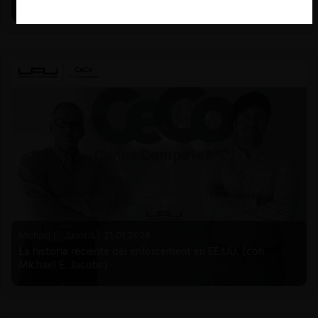
Mauricio Garetto)
Michael E. Jacobs |
21.01.2026
La historia reciente del enforcement en EE.UU. (con
Michael E. Jacobs)