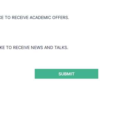
KE TO RECEIVE ACADEMIC OFFERS.
IKE TO RECEIVE NEWS AND TALKS.
SUBMIT
s carteles hub-and-spoke?
CeCo Ec
Guard