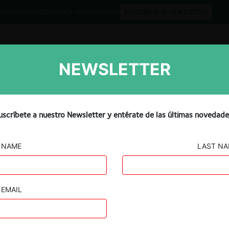
QUIPO
CONTACTO
PUBLICA CON NOSOTROS
SUSCRÍBETE AL NEWSLETTER
NEWSLETTER
Libros
Opinión
Podcast
uscríbete a nuestro Newsletter y entérate de las últimas novedade
NAME
LAST N
EMAIL