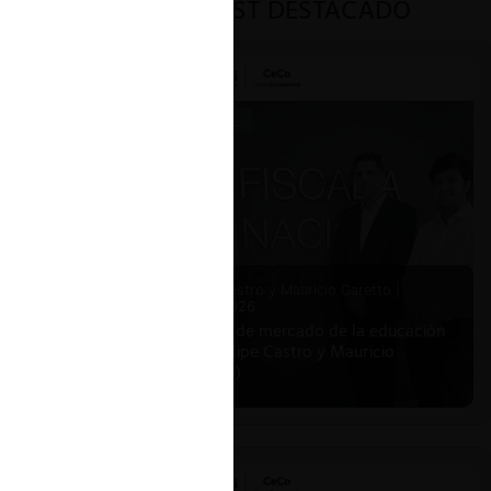
PODCAST DESTACADO
f
acto o
as
ajo la
nto a la
Felipe Castro y Mauricio Garetto |
24.06.2026
Estudio de mercado de la educación
(con Felipe Castro y Mauricio
s”, y
Garetto)
hub”.