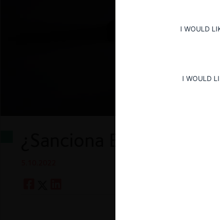
I WOULD LI
I WOULD L
¿Sanciona Ecuador a lo
5.10.2022