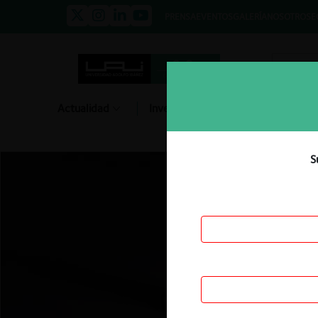
PRENSA
EVENTOS
GALERÍA
NOSOTROS
E
Actualidad
Investigación
Diálogo
S