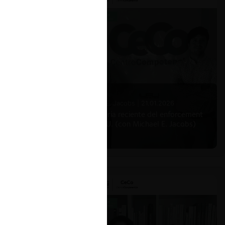
Michael E. Jacobs |
21.01.2026
La historia reciente del enforcement
en EE.UU. (con Michael E. Jacobs)