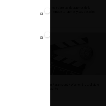
Reflexiones sobre las decisiones de la
Comisión Antidistorsiones y sus desafíos
Sí
No
futuros
Sí
No
uador
La fusión Paramount / Warner Bros: el viaje
de un gigante
ar