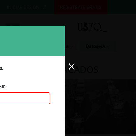
INICIAR SESIÓN
REGÍSTRATE GRATIS
Glosario
Jurisprudencia
Datos+IA
DESTACADOS
s.
AME