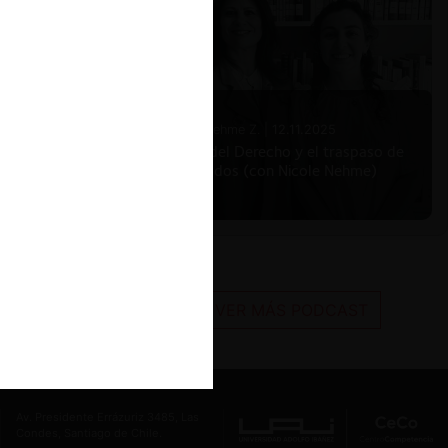
Nicole Nehme Z. |
12.11.2025
El arte del Derecho y el traspaso de
los legados (con Nicole Nehme)
VER MÁS PODCAST
Av. Presidente Errázuriz 3485, Las
Condes, Santiago de Chile.