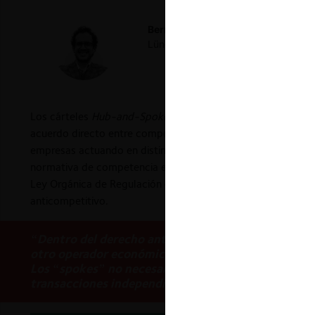
Bernardo Maya A.
Abogado por la Un
Lüneburg y LL.M por University of 
Los cárteles
Hub-and-Spoke
son formas de colusión con ca
acuerdo directo entre competidores. La estructura triangula
empresas actuando en distintos eslabones de la cadena de v
normativa de competencia ecuatoriana, atendiendo a la exper
Ley Orgánica de Regulación de Control del Poder de Mercad
anticompetitivo.
“Dentro del derecho antitrust, un cártel H&S invo
otro operador económico que participa en un eslabó
Los “spokes” no necesariamente se relacionan entre 
transacciones independientes de naturaleza vertica