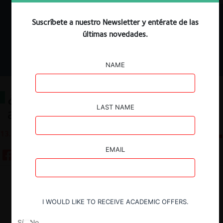
Suscríbete a nuestro Newsletter y entérate de las
últimas novedades.
NAME
¿Sociedad de ingenieros o
LAST NAME
abogados?
13.05.2026
CeCo Chile
EMAIL
Descargar
Guardar
I WOULD LIKE TO RECEIVE ACADEMIC OFFERS.
Sí
No