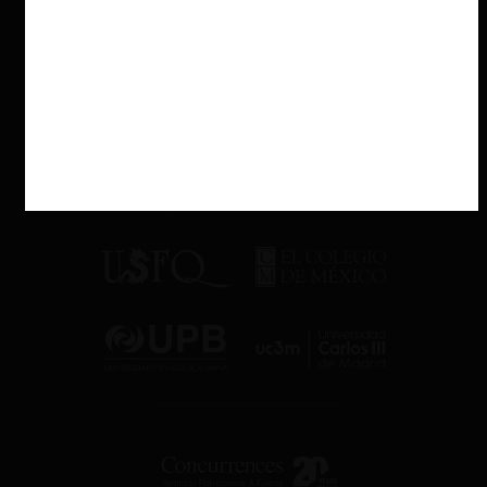
para conseguir dicho objetivo, incluyendo 321 millones de
abortos, 108 millones y 26 millones de esterilizaciones a mujeres
y hombres, respectivamente. El 2015 se cambió la política a dos
hijos y actualmente se enfrentan al problema inverso: cómo
buscar aumentar la tasa de crecimiento.
La política de cero-Covid implicó serias restricciones de
movilidad a su población. Se utilizó a
full
toda la tecnología
disponible, obligando a su población a incorporar un software
que controlaba sus desplazamientos, a realizarse periódicamente
test
y a exigir confinamientos ante contactos con infectados.
China ha sido exitosa en la construcción de grandes proyectos -
incluyendo una aceitada maquinaria de manufactura-, no así
EE.UU. Pero falla, según Wang, en no darle más libertad de acción
a sus ciudadanos y no incorporar un mayor compromiso con el
pluralismo.
En un mundo ideal, sería deseable que EE.UU. recuperara su voz
ingenieril, disminuyendo su impronta leguleya (una ambición que