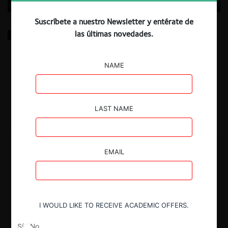
Suscríbete a nuestro Newsletter y entérate de
¿Negociación a través del derecho de la
las últimas novedades.
competencia? La saga de los editores continúa en el
Reino Unido con las obligaciones conductuales
impuestas por la CMA a Google
NAME
22.07.2026
Magali Eben
LAST NAME
EMAIL
I WOULD LIKE TO RECEIVE ACADEMIC OFFERS.
Sí
No