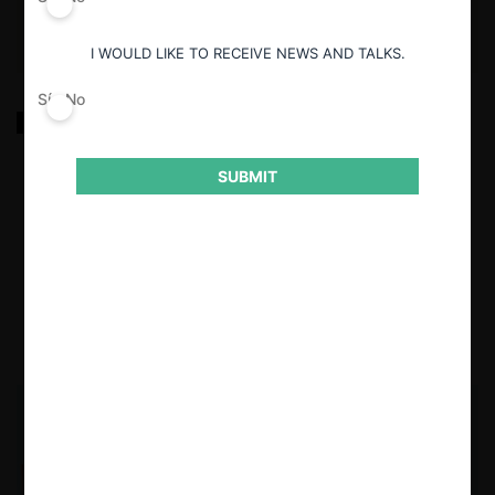
I WOULD LIKE TO RECEIVE NEWS AND TALKS.
Sí
No
La segunda mirada de la FNE al mercado de
medicamentos
SUBMIT
El 19 de junio, la FNE lanzó un segundo Estudio de Mercado sobre
Medicamentos, que busca revisar el estado de implementación de las
recomendaciones realizadas en 2020 por la FNE, y analizar las causas
de los problemas de competencia que persisten.
15.07.2026
CeCo Chile