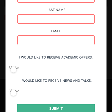
LAST NAME
Ibáñez Colomo: La competencia “basada en
méritos” y el abuso de posición dominante en
Europa
EMAIL
21.02.2024
| Ignacio Peralta F.
I WOULD LIKE TO RECEIVE ACADEMIC OFFERS.
Sí
No
I WOULD LIKE TO RECEIVE NEWS AND TALKS.
Sí
No
SUBMIT