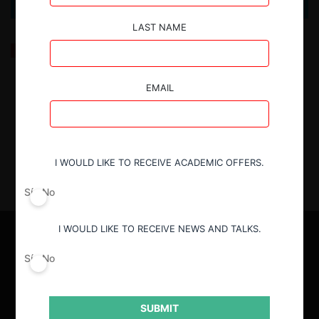
LAST NAME
Canal de distribución y remedios: el hilo que conecta
las operaciones Primax–Terpel y Gloria–San Mateo
EMAIL
3.09.2025
| María Alejandra Ramos C. y Nadia Janampa R.
I WOULD LIKE TO RECEIVE ACADEMIC OFFERS.
Sí
No
I WOULD LIKE TO RECEIVE NEWS AND TALKS.
Sí
No
SUBMIT