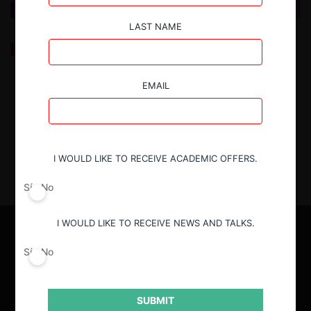
LAST NAME
Presencia de mujeres en la cima de agencias de
competencia: OCDE y Latinoamérica
EMAIL
5.03.2025
| Tamara Sandoval B. y Fernanda Ruiz I.
I WOULD LIKE TO RECEIVE ACADEMIC OFFERS.
Sí
No
I WOULD LIKE TO RECEIVE NEWS AND TALKS.
Sí
No
SUBMIT