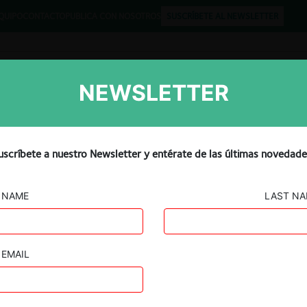
QUIPO
CONTACTO
PUBLICA CON NOSOTROS
SUSCRÍBETE AL NEWSLETTER
NEWSLETTER
Libros
Opinión
Podcast
uscríbete a nuestro Newsletter y entérate de las últimas novedade
NAME
LAST N
EMAIL