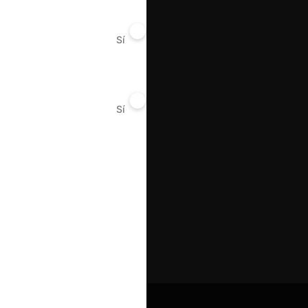
Sí
No
Sí
No