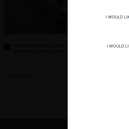
I WOULD LI
Antitrust Damages Litigation in Latin America: A
I WOULD L
Comparative Study (Discussion Draft)
12.04.2024
|