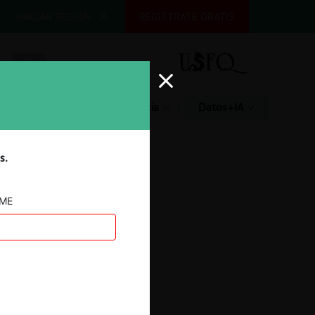
INICIAR SESIÓN
REGÍSTRATE GRATIS
Glosario
Jurisprudencia
Datos+IA
s.
AME