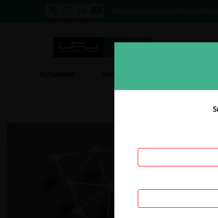
PRENSA
EVENTOS
GALERÍA
NOSOTROS
E
Actualidad
Investigación
Diálogo
S