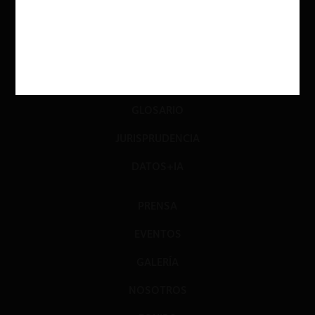
LIBROS
OPINIÓN
PODCAST
GLOSARIO
JURISPRUDENCIA
DATOS+IA
PRENSA
EVENTOS
GALERÍA
NOSOTROS