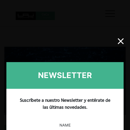
NEWSLETTER
Suscríbete a nuestro Newsletter y entérate de
las últimas novedades.
NAME
La encrucijada entre IA y energía: claves para una