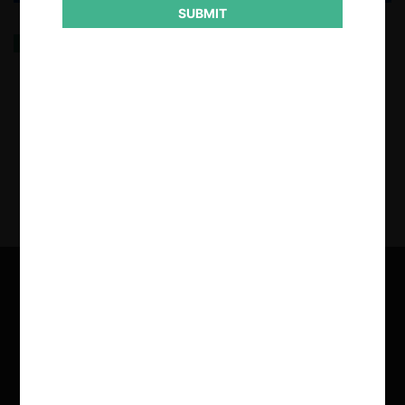
SUBMIT
El consumo energético de los sistemas de
Inteligencia Artificial
4.06.2025
| Alba Ribera M.