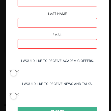
LAST NAME
EMAIL
I WOULD LIKE TO RECEIVE ACADEMIC OFFERS.
Sí
No
I WOULD LIKE TO RECEIVE NEWS AND TALKS.
Sí
No
Alba Ribera M.
Doctora en Derecho de la Competencia en la
Universidad Carlos III de Madrid. Experta en Derecho de la