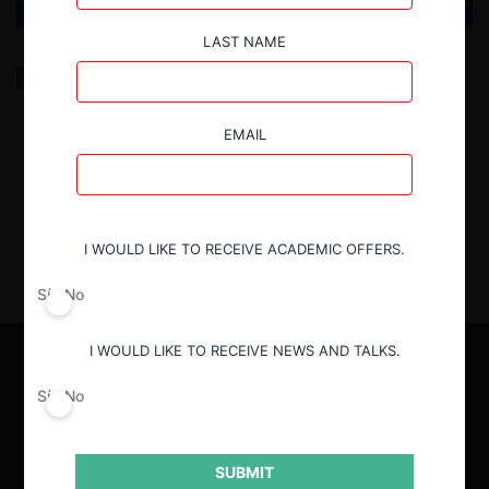
LAST NAME
El consumo energético de los sistemas de
Inteligencia Artificial
EMAIL
4.06.2025
| Alba Ribera M.
I WOULD LIKE TO RECEIVE ACADEMIC OFFERS.
Sí
No
I WOULD LIKE TO RECEIVE NEWS AND TALKS.
Sí
No
SUBMIT