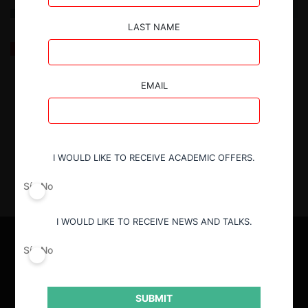
LAST NAME
¿Qué revelan las demandas de Epic Games contra
Apple y Google sobre el caso DOJ contra Apple?
(Promarket)
EMAIL
3.09.2025
| Antonella Hurtado A. (traductora)
I WOULD LIKE TO RECEIVE ACADEMIC OFFERS.
Sí
No
I WOULD LIKE TO RECEIVE NEWS AND TALKS.
Sí
No
SUBMIT