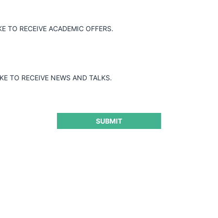
KE TO RECEIVE ACADEMIC OFFERS.
IKE TO RECEIVE NEWS AND TALKS.
SUBMIT
das de Epic Games contra
 caso DOJ contra Apple?