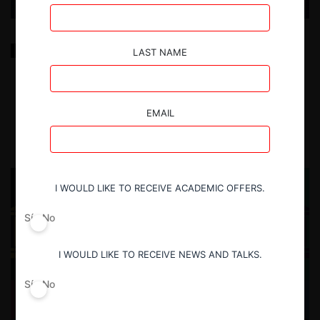
El rol de la SCE en el afianzamiento de la
LAST NAME
competencia en Ecuador (noviembre 2018 – agosto
2024)
EMAIL
2.04.2025
| Danilo Sylva P.
I WOULD LIKE TO RECEIVE ACADEMIC OFFERS.
Sí
No
I WOULD LIKE TO RECEIVE NEWS AND TALKS.
Sí
No