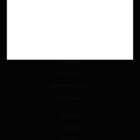
INVESTIGACIÓN
DIÁLOGO
LIBROS
OPINIÓN
PODCAST
GLOSARIO
JURISPRUDENCIA
DATOS+IA
PRENSA
EVENTOS