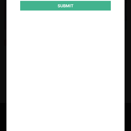
SUBMIT
TDLC cumple 20 años
11.09.2024
| Danae Sandoval