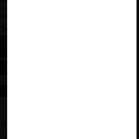
matizado
, reconociendo que no todos los RPM generan el mismo
riesgo competitivo y que, en determinados contextos, podrían
incluso producir eficiencias que justifiquen su autorización.
También te puede interesar:
Colusión de IA: ¿Deberíamos estar
preocupados?
Computational Antitrust 2025: Nuevos avances
del uso de IA en el enforcement
Del presente al 2030: ¿cómo la IA está
transformando el enforcement? (Stanford
Computational Antitrust)
#FISCALÍA NACIONAL ECONÓMICA