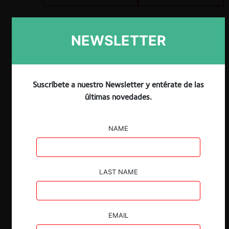
ESP
ENG
NEWSLETTER
Suscríbete a nuestro Newsletter y entérate de las
Claves
últimas novedades.
Catalina Sierpe y Cristóbal Ureta
NAME
exploran el uso de la inteligencia artificial
para detectar tempranamente posibles
prácticas colusorias. El artículo analiza
beneficios y riesgos de estas
LAST NAME
herramientas, así como los desafíos
regulatorios y probatorios que implica su
incorporación al enforcement.
EMAIL
Manuel Abarca revisa la evolución