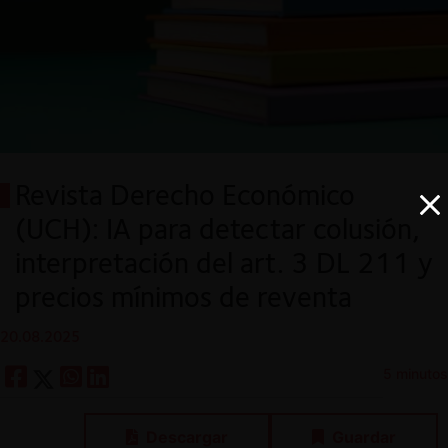
Revista Derecho Económico
(UCH): IA para detectar colusión,
interpretación del art. 3 DL 211 y
precios mínimos de reventa
20.08.2025
5 minutos
Descargar
Guardar