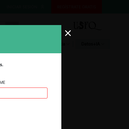
INICIAR SESIÓN
REGÍSTRATE GRATIS
Glosario
Jurisprudencia
Datos+IA
s.
AME