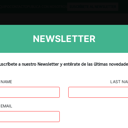
QUIPO
CONTACTO
PUBLICA CON NOSOTROS
SUSCRÍBETE AL NEWSLETTER
NEWSLETTER
Libros
Opinión
Podcast
uscríbete a nuestro Newsletter y entérate de las últimas novedade
NAME
LAST N
EMAIL