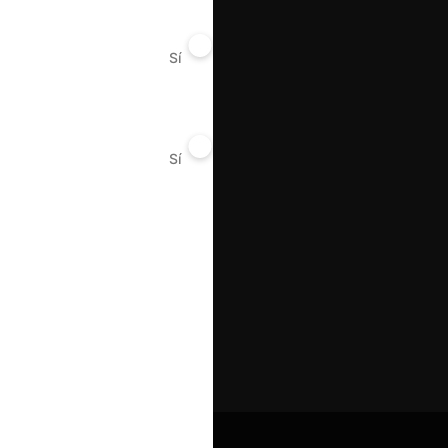
Sí
No
Sí
No