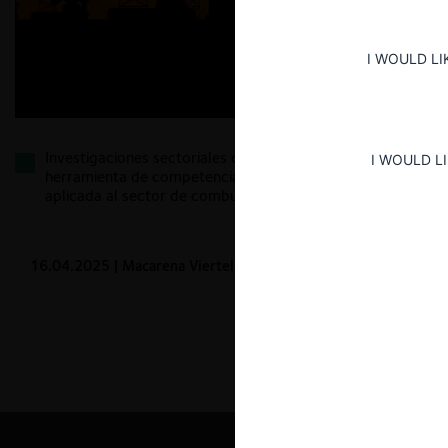
I WOULD LI
Investigaciones sectoriales con medidas: la ‘nueva
I WOULD L
herramienta de competencia’ del Bundeskartellamt
aplicada al sector de combustibles
16.04.2025
| Macarena Viertel I.