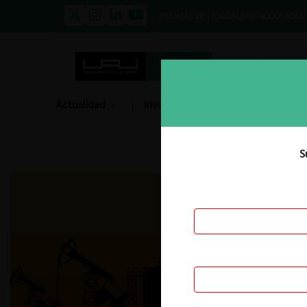
PRENSA
EVENTOS
GALERÍA
NOSOTROS
E
Actualidad
Investigación
Diálogo
S