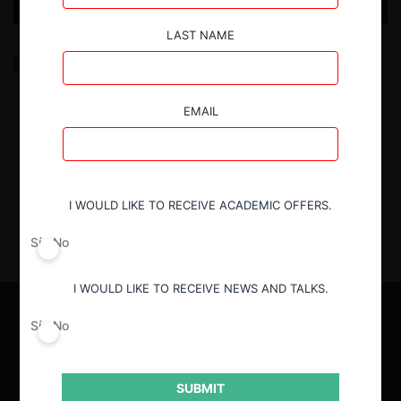
LAST NAME
El principio de neutralidad en el enforcement contra
las plataformas digitales: los casos Android Auto y
ATT
EMAIL
30.04.2025
| Alba Ribera M.
I WOULD LIKE TO RECEIVE ACADEMIC OFFERS.
Sí
No
I WOULD LIKE TO RECEIVE NEWS AND TALKS.
Sí
No
SUBMIT