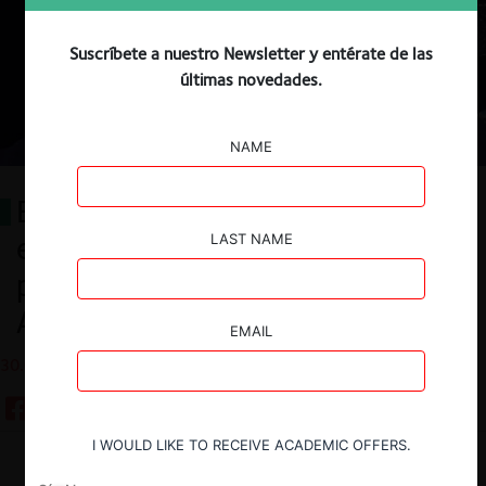
Suscríbete a nuestro Newsletter y entérate de las
últimas novedades.
NAME
El principio de neutralidad en el
enforcement contra las
LAST NAME
plataformas digitales: los casos
Android Auto y ATT
EMAIL
30.04.2025
I WOULD LIKE TO RECEIVE ACADEMIC OFFERS.
Descargar
Guardar