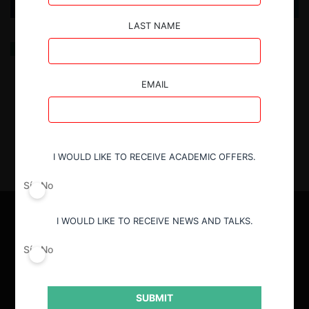
LAST NAME
Metadatos y colusión
EMAIL
14.07.2025
| Eugenio Ruiz-Tagle W.
I WOULD LIKE TO RECEIVE ACADEMIC OFFERS.
Sí
No
I WOULD LIKE TO RECEIVE NEWS AND TALKS.
Sí
No
SUBMIT