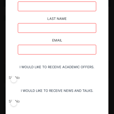
Usted es usted, ¿cierto?
LAST NAME
13.08.2025
| Felipe Irarrázabal Ph.
EMAIL
I WOULD LIKE TO RECEIVE ACADEMIC OFFERS.
Sí
No
I WOULD LIKE TO RECEIVE NEWS AND TALKS.
Sí
No