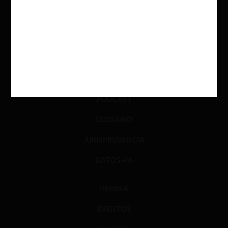
INVESTIGACIÓN
DIÁLOGO
LIBROS
OPINIÓN
PODCAST
GLOSARIO
JURISPRUDENCIA
DATOS+IA
PRENSA
EVENTOS