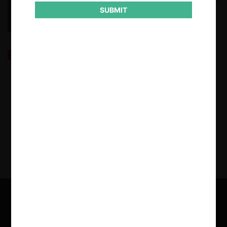
SUBMIT
Proceso Constituyente 2023: Revisión de las
Enmiendas Presentadas por el Consejo
Constitucional
9.08.2023
| Karla Menares F. | CeCo Chile