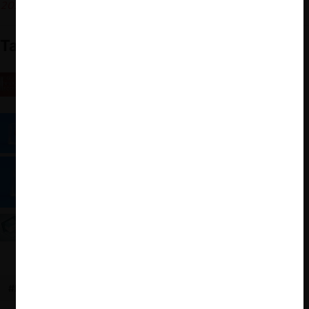
2025
)
También te puede interesar
Cuenta Pública FNE 2024: buenas cifras, estrictez
con el interlocking, modificaciones a guías y exiguo
presupuesto
El gatopardismo notarial: un proyecto de ley que
deja todo igual
Reforma al sistema notarial: Necesario y
urgente
¿En qué están los proyectos de ley relacionados
con Libre Competencia y Regulación Económica?
#FEDERATARIOS
#SENADO
#FIRMA ELECTRÓNICA