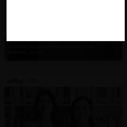
Michael E. Jacobs |
21.01.2026
La historia reciente del enforcement en EE.UU. (con
Michael E. Jacobs)