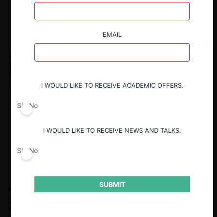
EMAIL
I WOULD LIKE TO RECEIVE ACADEMIC OFFERS.
Sí
No
I WOULD LIKE TO RECEIVE NEWS AND TALKS.
Sí
No
SUBMIT
Felipe Irarrázabal Ph.
Fiscal Nacional Económico entre 2010 y
2018. Socio en Philippi, Yrarrázaval, Pulido & Brunner entre
1999 y 2010. Stagiaire en Cleary Gottlieb Steen & Hamilton LLP