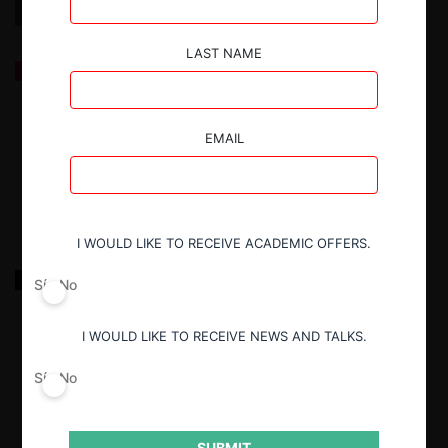
LAST NAME
Proceso Constituyente 2023: Revisión de las
Enmiendas Presentadas por el Consejo
Constitucional
EMAIL
9.08.2023
| Karla Menares F. | CeCo Chile
I WOULD LIKE TO RECEIVE ACADEMIC OFFERS.
ERN sobre transferencia de estanques de Gas
Sí
No
Licuado de Petróleo
I WOULD LIKE TO RECEIVE NEWS AND TALKS.
26.02.2022
|
Sí
No
SUBMIT