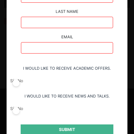
LAST NAME
El nuevo conservadurismo antitrust de la FTC, según
Andrew Ferguson
EMAIL
20.05.2025
| Fernanda Ruiz I.
I WOULD LIKE TO RECEIVE ACADEMIC OFFERS.
Sí
No
I WOULD LIKE TO RECEIVE NEWS AND TALKS.
Sí
No
SUBMIT