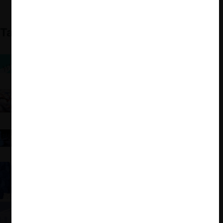
También te puede interesar:
El continuado enfoque de la FTC en el mercado
laboral fracasará sin una estrategia integral de
gobierno
El nuevo antitrust conservador: la visión de Gail
Slater (DOJ) y Mark Meador (FTC)
Geopolítica y mercados digitales: ¿Cuál debe ser la
respuesta europea a los aranceles de la
Administración Trump?
Libre competencia de Trump a Biden a Trump
Supremazo estadounidense