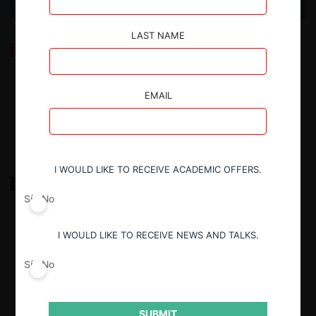
LAST NAME
Precios excesivos: TDLC sanciona a WOM por tarifas
de SMS
EMAIL
2.07.2025
| Tamara Sandoval B.
I WOULD LIKE TO RECEIVE ACADEMIC OFFERS.
Connectus y otras c. WOM por precios excesivos
Sí
No
2.07.2025
|
I WOULD LIKE TO RECEIVE NEWS AND TALKS.
Sí
No
SUBMIT