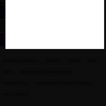
La ley Uber Chile y desafíos en libre
competencia
La salida de Uber en Colombia: ¿competencia
desleal o problema regulatorio?
Los 5 Puntos Más Relevantes del Caso Uber vs.
Cotech en Colombia
#CONSULTA PÚBLICA
#CABIFY
#UBER
#EAT
#MTT
#MINISTERIO DE TRANSPORTES
#TRANSPORTE
#VENTAJAS DE PRIMER JUGADOR
#REGLAMENTO