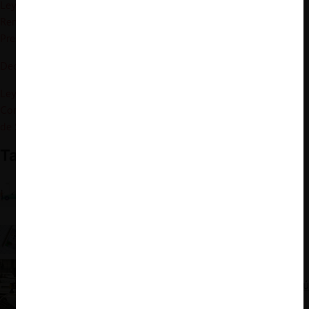
Ley 21.553 que Regula a las Aplicaciones de Transporte
Remunerado de Pasajeros y los Servicios que a Través de Ellas se
Presten
Decreto Supremo 212 del MTT
Ley 21.431, que Modifica el Código del Trabajo Regulando el
Contrato de Trabajadores de Empresas de Plataformas Digitales
de Servicios
También te podría interesar
El fallo de la Corte Suprema y la Ley Uber: ¿el fin a
la batalla entre taxistas y plataformas de
transporte?
El por qué del rechazo del TDLC a la demanda de
taxistas en contra Uber, Cabify e Easy Taxi
La guerra Uber v/s taxistas y la batalla por Perú