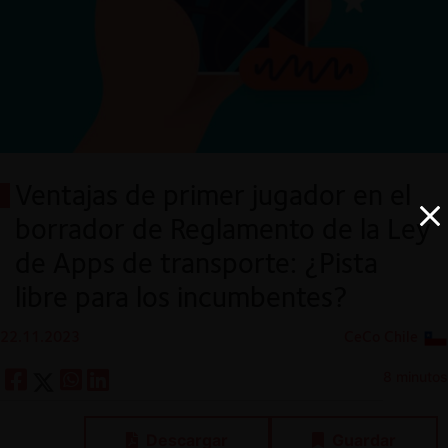
Ventajas de primer jugador en el
borrador de Reglamento de la Ley
de Apps de transporte: ¿Pista
libre para los incumbentes?
22.11.2023
CeCo Chile
8 minutos
Descargar
Guardar