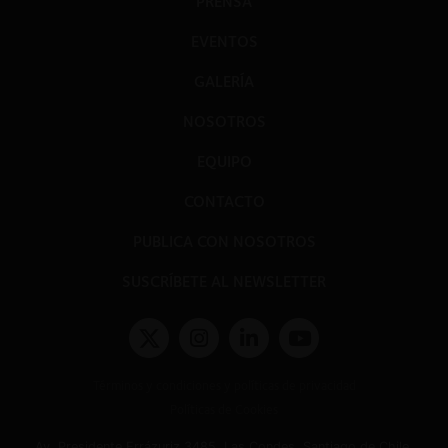
PRENSA
EVENTOS
GALERÍA
NOSOTROS
EQUIPO
CONTACTO
PUBLICA CON NOSOTROS
SUSCRÍBETE AL NEWSLETTER
Términos y condiciones y políticas de privacidad
Políticas de Cookies
Av. Presidente Errázuriz 3485, Las Condes, Santiago de Chile.