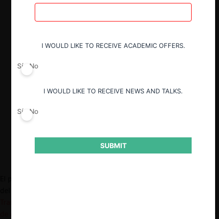
requisitos técnicos que deben cumplir los
vehículos para la prestación del servicio
de transporte remunerado de pasajeros
en estas plataformas.
I WOULD LIKE TO RECEIVE ACADEMIC OFFERS.
Estos requisitos, sumados a una serie de
disposiciones transitorias contenidas en
Sí
No
el borrador de reglamento, podrían
constituir riesgos para la libre
I WOULD LIKE TO RECEIVE NEWS AND TALKS.
competencia, al otorgar “ventajas de
primer jugador” a las empresas ya
Sí
No
constituidas en el mercado.
SUBMIT
El pasado 19 de octubre de 2023, concluyó la
consulta pública
del borrador del “
Reglamento que regula a las Aplicaciones de
Transporte Remunerado de Pasajeros y los servicios que a través
de ellas se presten
”, efectuada por el Ministerio de Transportes y