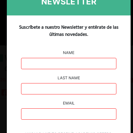
NEWSLETTER
Suscríbete a nuestro Newsletter y entérate de las
últimas novedades.
NAME
Ventas directas al consumidor,
distribución dual y competencia
LAST NAME
20.11.2024
CeCo Mexico
EMAIL
Guardar