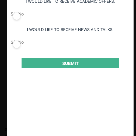
I WOULD LIKE TO RECEIVE ACADEMIC OFFERS.
Sí
No
I WOULD LIKE TO RECEIVE NEWS AND TALKS.
Sí
No
SUBMIT
Giovanni Tapia
Economista con más de quince años de
experiencia en competencia y regulación económica en