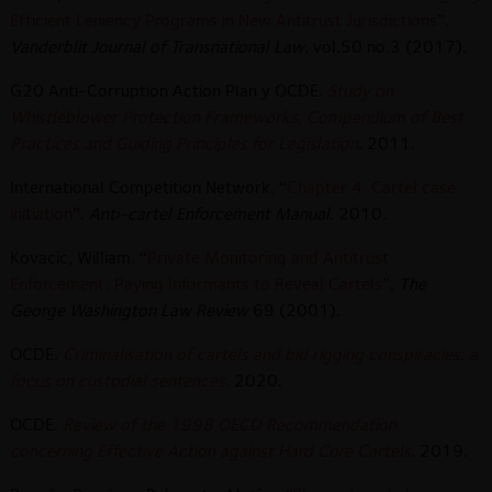
Efficient Leniency Programs in New Antitrust Jurisdictions
”.
Vanderblit Journal of Transnational Law
, vol.50 no.3 (2017).
G20 Anti-Corruption Action Plan y OCDE.
Study on
Whistleblower Protection Frameworks, Compendium of Best
Practices and Guiding Principles for Legislation
. 2011.
International Competition Network. “
Chapter 4. Cartel case
initiation
”.
Anti-cartel Enforcement Manual
. 2010.
Kovacic, William. “
Private Monitoring and Antitrust
Enforcement: Paying Informants to Reveal Cartels
”.
The
George Washington Law Review
69 (2001).
OCDE.
Criminalisation of cartels and bid rigging conspiracies: a
focus on custodial sentences
.
2020.
OCDE.
Review of the 1998 OECD Recommendation
concerning Effective Action against Hard Core Cartels
. 2019.