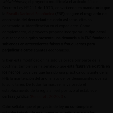
whistleblower,
el proyecto modificaría el artículo 41 del
Decreto Ley N°211 de 1973, convirtiendo en
mandatorio que
la
Fiscalía Nacional Económica
(FNE) asegure el resguardo del
anonimato del denunciante cuando así se solicite,
no
constando su identificación en el expediente. Como
complemento, el proyecto propone incorporar un
tipo penal
que sancione a quien presente una denuncia a la FNE fundada a
sabiendas en antecedentes falsos o fraudulentos para
perjudicar a otros
agentes económicos.
Si bien esta modificación ha sido valorada por parte de la
doctrina, también se ha señalado que
esta figura ya existiría en
los hechos
, toda vez que ha sido una práctica constante de la
FNE la mantención del anonimato de los denunciantes que así
lo solicitaren. De todas formas, se ha valorado el
establecimiento de la regla a nivel positivo al establecer
certeza jurídica
(
Rencoret, 2020, 3
).
Cabe señalar que el proyecto de ley
no contempla el
establecimiento de recompensas económicas para los