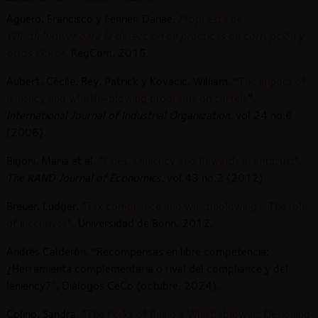
Agüero, Francisco y Fenner, Danae.
Propuesta de
Whistleblower para la detección de prácticas de corrupción y
otros ilícitos
.
RegCom, 2016.
Aubert, Cécile, Rey, Patrick y Kovacic, William. “
The impact of
leniency and whistle-blowing programs on cartels
”.
International Journal of Industrial Organization
, vol 24 no.6
(2006).
Bigoni, Maria et al. “
Fines, Leniency and Rewards in antitrust
”.
The RAND Journal of Economics
, vol.43 no.2 (2012).
Breuer, Ludger. “
Tax compliance and whistleblowing – The role
of incentives
”. Universidad de Bonn, 2012.
Andrés Calderón, “Recompensas en libre competencia:
¿Herramienta complementaria o rival del compliance y del
leniency?”, Diálogos CeCo (octubre, 2024).
Colino, Sandra. “
The Perks of Being a Whistleblower: Designing