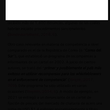
whistleblowers
, asegurando la anonimidad del
informante,
aunque requiriendo su colaboración durante
la investigación. Hasta finales de 2016, se habrían
recibido más de 1.400 denuncias, algunas de las cuales
habrían iniciado procedimientos sancionatorios
(
Bundeskartellamt, 2016, 6
).
Otro caso relevante en materia de competencia a nivel
comparado es el de la República de Corea (o “
Corea del
Sur
”), que estableció un programa de recompensas a
informantes de un cartel en 2002. A juicio de ciertos
autores, se trató del “
primer y posiblemente el país más
exitoso en utilizar recompensas para los whistleblowers
en el enforcement de competencia
” (
Wright, 2017,
709
). Este programa ha sido utilizado en varias
ocasiones (
Stephan, 2014, 6
). A modo de ejemplo, en
2021 se entregó a un denunciante de un cartel de
fijación de precios del mercado de chatarra de acero una
suma de USD $1,4 millones aproximadamente a título