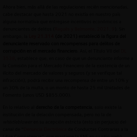
Ahora bien, más allá de las regulaciones recién mencionadas,
cabe destacar que hasta 2021 no existía en nuestro país
alguna normativa que entregase incentivos económicos a
denunciantes de delitos (
Ragués y Belmonte, 2021, 9
). Sin
embargo, la
Ley 21.314
(de 2021) estableció la figura del
denunciante reservado con recompensas para delitos de
corrupción en el mercado financiero
. Así, el Título VII del
DL
3538
, establece que, en caso de que un denunciante informe a
la Comisión para el Mercado Financiero de la existencia de un
ilícito del mercado de valores y seguros (y se verifique tal
infracción), podrá recibir una recompensa de entre un 10% y
un 30% de la multa, o un monto de hasta 25 mil Unidades de
Fomento (unos USD $855.000).
En lo relativo al
derecho de la competencia
, solo existe la
institución de la delación compensada, pero no la de
whistleblower
en su acepción estricta (esto sin perjuicio del
canal de “
Denuncia Electrónica
de Conductas Contrarias a la
Libre Competencia”, que mantiene la FNE en su sitio web)
.