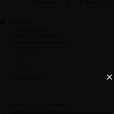
Descargar
Guardar
Contenidos
1. ¿Qué es el whistleblowing?
2. Clasificaciones del whistleblowing
3. El whistleblowing en libre competencia
4. El whistleblowing en el derecho comparado
4.1 Estados Unidos
4.2 Unión Europea
4.3 Perú
4.4 Otros países relevantes
5. El whistleblowing en Chile
1. ¿Qué es el whistleblowing?
En un
sentido amplio
, los
programas de
whistleblowing
pueden