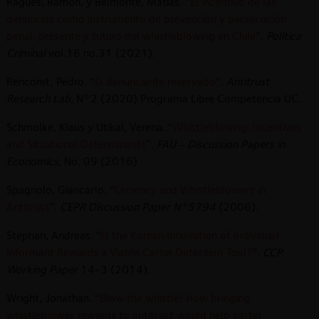
Ragués, Ramón, y Belmonte, Matías. “
El incentivo de las
denuncias como instrumento de prevención y persecución
penal: presente y futuro del whistleblowing en Chile
”.
Política
Criminal
vol.16 no.31 (2021).
Rencoret, Pedro. “
El denunciante reservado
”.
Antitrust
Research Lab
, N°2 (2020) Programa Libre Competencia UC.
Schmolke, Klaus y Utikal, Verena. “
Whistleblowing: Incentives
and Situational Determinants
”.
FAU – Discussion Papers in
Economics
, No. 09 (2016)
Spagnolo, Giancarlo. “
Leniency and Whistleblowers in
Antitrust
”.
CEPR Discussion Paper N°5794
(2006).
Stephan, Andreas. “
Is the Korean Innovation of Individual
Informant Rewards a Viable Cartel Detection Tool?
”.
CCP
Working Paper
14-3 (2014).
Wright, Jonathan. “
Blow the whistle! How bringing
whistleblower rewards to antitrust would help cartel