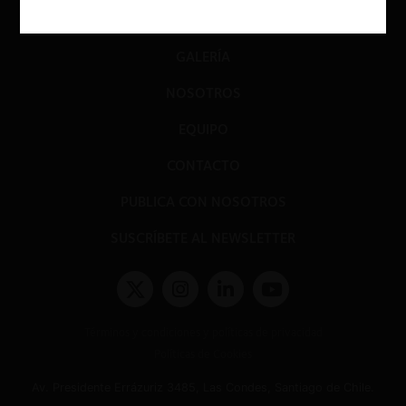
EVENTOS
GALERÍA
NOSOTROS
EQUIPO
CONTACTO
PUBLICA CON NOSOTROS
SUSCRÍBETE AL NEWSLETTER
Términos y condiciones y políticas de privacidad
Políticas de Cookies
Av. Presidente Errázuriz 3485, Las Condes, Santiago de Chile.