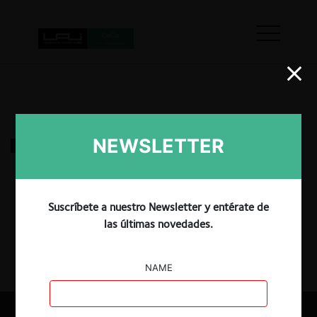
NEWSLETTER
Rochet c. Mattel y Hasbro por abuso
17.03.2022
|
Suscríbete a nuestro Newsletter y entérate de
las últimas novedades.
NAME