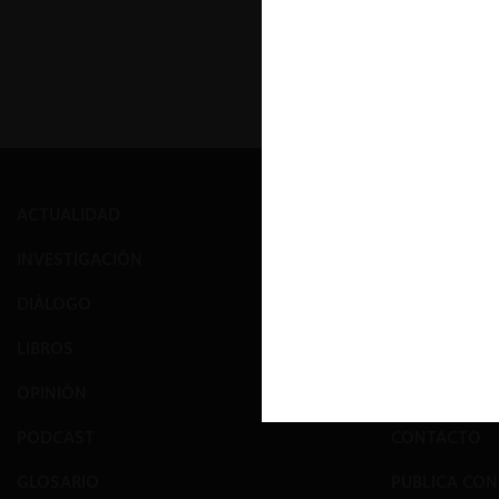
ACTUALIDAD
PRENSA
INVESTIGACIÓN
EVENTOS
DIÁLOGO
GALERÍA
LIBROS
NOSOTROS
OPINIÓN
EQUIPO
PODCAST
CONTACTO
GLOSARIO
PUBLICA CO