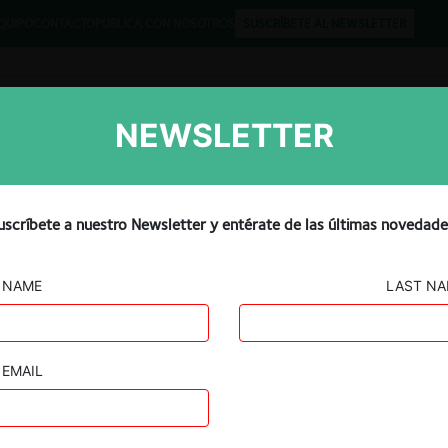
QUIPO
CONTACTO
PUBLICA CON NOSOTROS
SUSCRÍBETE AL NEWSLETTER
NEWSLETTER
Libros
Opinión
Podcast
uscríbete a nuestro Newsletter y entérate de las últimas novedade
NAME
LAST N
FNE c. Torre, Libesa y Fila por incumplimiento
EMAIL
17.03.2022
|