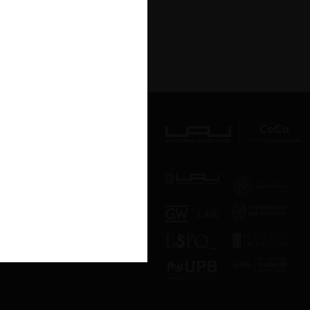
Av. Presidente Errázuriz 3485, Las
Condes, Santiago de Chile.
Teléfono
(56 2) 2331 1000