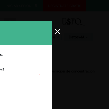
INICIAR SESIÓN
REGÍSTRATE GRATIS
Glosario
Jurisprudencia
Datos+IA
s.
AME
Anagra y SQMC sobre operación de concentración
17.03.2022
|