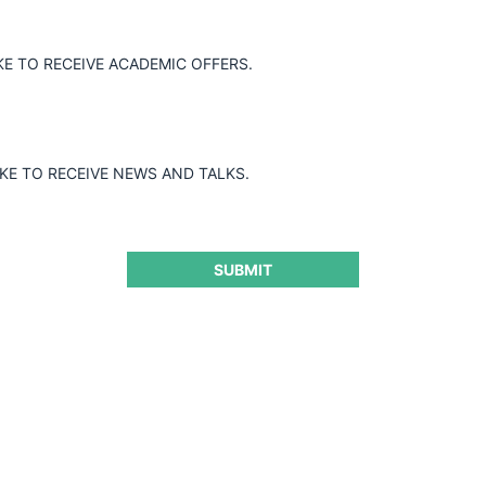
FNE c. Cía Chilena de Fósforos por cláusulas de
KE TO RECEIVE ACADEMIC OFFERS.
exclusividad
IKE TO RECEIVE NEWS AND TALKS.
17.03.2022
|
SUBMIT
Sr. Pinto y otros c. Enami por compra de minerales
17.03.2022
|