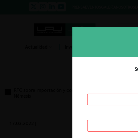
PRENSA
EVENTOS
GALERÍA
NOSOTROS
E
Actualidad
Investigación
Diálogo
S
RTC sobre importación y comercialización productos
Némesis
17.03.2022
|