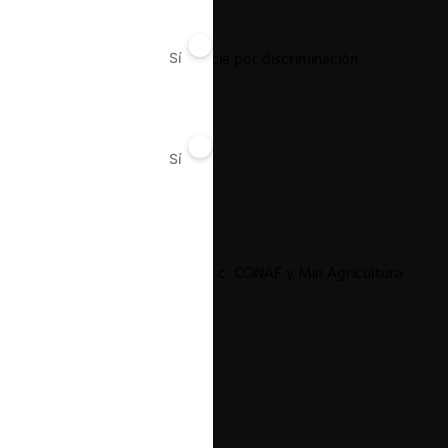
Rent a Home c. Providencia por discriminación
Sí
No
Sí
No
17.03.2022
|
Helicópteros del Pacífico c. CONAF y Min Agricultura
por competencia desleal
17.03.2022
|