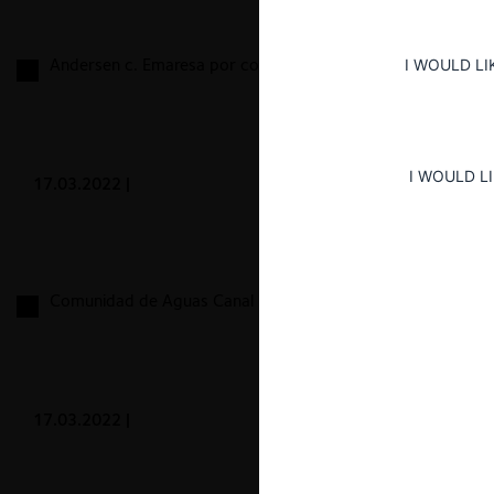
Andersen c. Emaresa por condiciones desfavorables
I WOULD LI
I WOULD L
17.03.2022
|
Comunidad de Aguas Canal Azapa y otros
17.03.2022
|