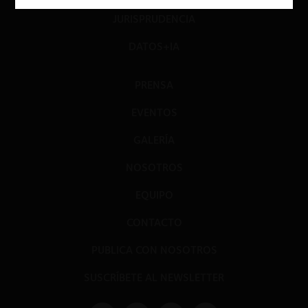
JURISPRUDENCIA
DATOS+IA
PRENSA
EVENTOS
GALERÍA
NOSOTROS
EQUIPO
CONTACTO
PUBLICA CON NOSOTROS
SUSCRÍBETE AL NEWSLETTER