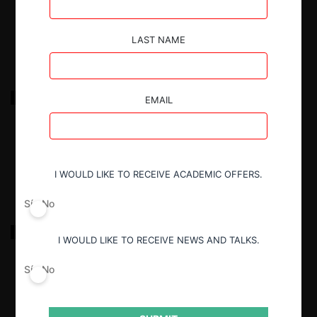
13.03.2026
|
LAST NAME
De oficio contra Empresa Editora El Comercio y
EMAIL
otros por Prácticas Colusorias Horizontales
13.03.2026
|
I WOULD LIKE TO RECEIVE ACADEMIC OFFERS.
Sí
No
De oficio contra Empresa Editora El Comercio y
I WOULD LIKE TO RECEIVE NEWS AND TALKS.
otros por Prácticas Colusorias Horizontales
Sí
No
13.03.2026
|