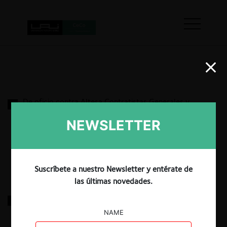
De oficio contra Altesa Contratistas Generales y
otras por Prácticas Colusorias Horizontales
NEWSLETTER
13.03.2026
|
Suscríbete a nuestro Newsletter y entérate de
las últimas novedades.
Atria Energía contra Electro Dunas por Abuso de
Posición de Dominio
NAME