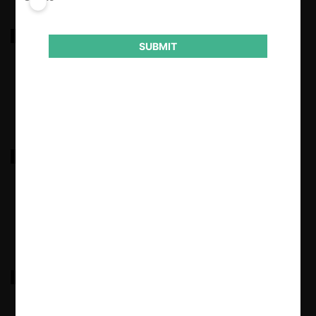
TERPEL – KSAVAL
SUBMIT
29.03.2025
|
OBERTHUR MORPHO
29.03.2025
|
Martínez Caballero S.A.S.