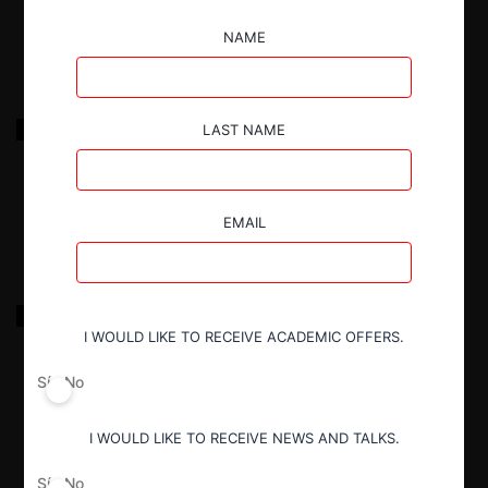
29.03.2025
|
NAME
DUPONT – DOW COLOMBIA
LAST NAME
29.03.2025
|
EMAIL
SOCIEDAD PORTUARIA REGIONAL DE
BARRANQUILLA – SOCIEDAD PORTUARIA RÍO
I WOULD LIKE TO RECEIVE ACADEMIC OFFERS.
GRANDE
Sí
No
29.03.2025
|
I WOULD LIKE TO RECEIVE NEWS AND TALKS.
Sí
No