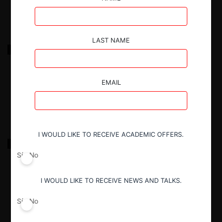
LAST NAME
Asociación de Subastas Ganaderas de Colombia –
ASOSUBASTAS-
EMAIL
29.03.2025
|
I WOULD LIKE TO RECEIVE ACADEMIC OFFERS.
Pilotos Prácticos del Pacífico S.A.S.
Sí
No
29.03.2025
|
I WOULD LIKE TO RECEIVE NEWS AND TALKS.
Sí
No