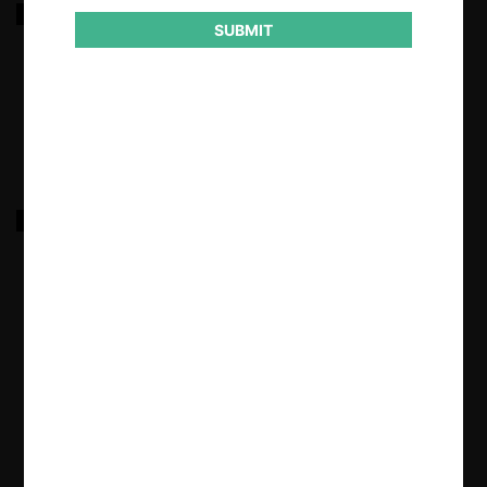
Comunicación Celular S.A. Comcel S.A. –
Portabilidad 2.
SUBMIT
29.03.2025
|
GASEOSAS POSADA TOBÓN S.A.
29.03.2025
|
«
1
2
3