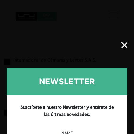
Internacional de Cámaras y Lentes S.A.S.
NEWSLETTER
29.03.2025
|
Suscríbete a nuestro Newsletter y entérate de
Fabio Doblado Barreto
las últimas novedades.
29.03.2025
|
NAME