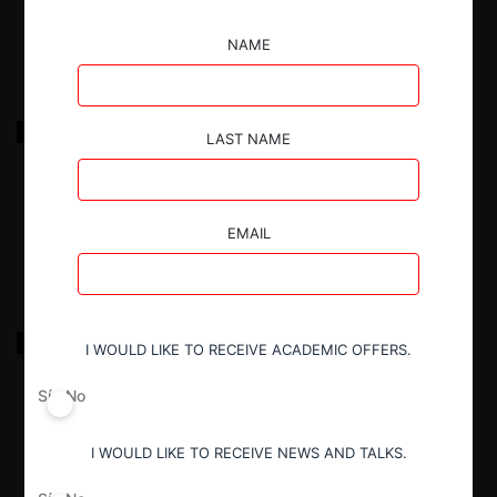
17.03.2022
|
NAME
Bayer Healthcare c. Maver por competencia desleal
LAST NAME
II
17.03.2022
|
EMAIL
Telmex c. Telefónica por competencia desleal
I WOULD LIKE TO RECEIVE ACADEMIC OFFERS.
Sí
No
17.03.2022
|
I WOULD LIKE TO RECEIVE NEWS AND TALKS.