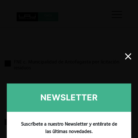
FNE c. Municipalidad de Antofagasta por licitación
residuos
17.03.2022
|
NEWSLETTER
Comunidad de Aguas Canal Azapa y otros
Suscríbete a nuestro Newsletter y entérate de
las últimas novedades.