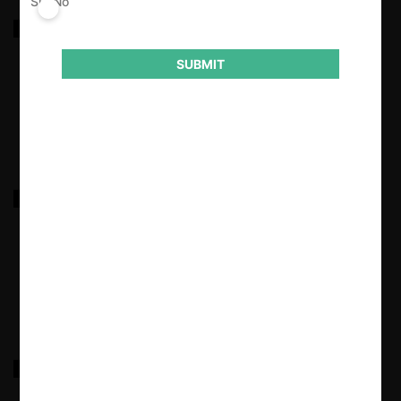
Sí
No
Hasbún c. Copec, Esso y Shell por colusión
combustibles
SUBMIT
17.03.2022
|
Ganaderas Río Baker y Neff c. HidroAysén por
incumplimiento
17.03.2022
|
Reebok Chile c. Reebok International y Adidas Chile
por abuso