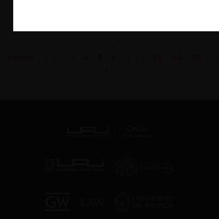
«
Primero
«
...
3
4
5
6
7
...
10
20
30
...
»