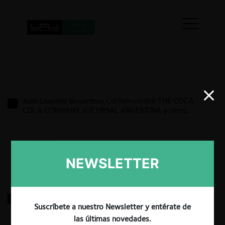
Juan Leandro Boverman Cuchen contra THE COCA
COLA COMPANY SUCURSAL ARGENTINA y otros.
1.04.2025
|
NEWSLETTER
PBBPOLISUR S.R.L. / DOW QUÍMICA ARGENTINA
S.R.L.
Suscríbete a nuestro Newsletter y entérate de
las últimas novedades.