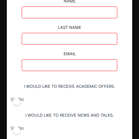
NAME
presentada por Andrea Paula Ruiz De Alegría contra
Mercado Libre S.R.L. por presuntas prácticas
anticompetitivas.
LAST NAME
EMAIL
Autoridad
Secretaría de Comercio Interior
I WOULD LIKE TO RECEIVE ACADEMIC OFFERS.
Año de término
Sí
No
2022
I WOULD LIKE TO RECEIVE NEWS AND TALKS.
Resultado
Sí
No
Archivo