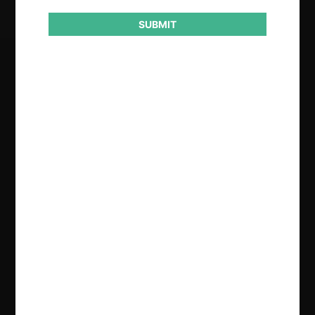
SUBMIT
Regístrate de forma gratuita para
seguir leyendo este contenido
Contenido exclusivo para los usuarios registrados de
CeCo
CREAR UNA CUENTA
INICIAR SESIÓN