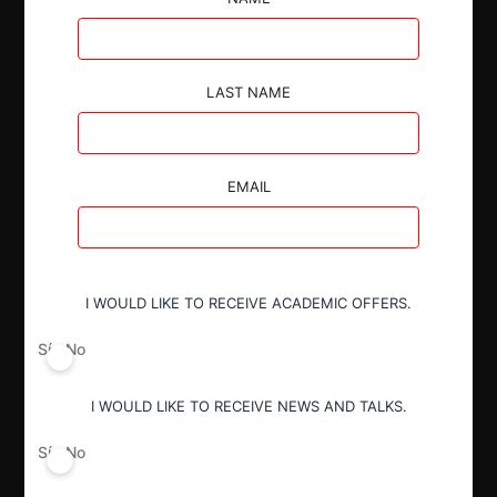
LAST NAME
Autoridad
Secretaría de Comercio Interior
EMAIL
Año de término
2020
I WOULD LIKE TO RECEIVE ACADEMIC OFFERS.
Sí
No
Resultado
Archivo
I WOULD LIKE TO RECEIVE NEWS AND TALKS.
Sí
No