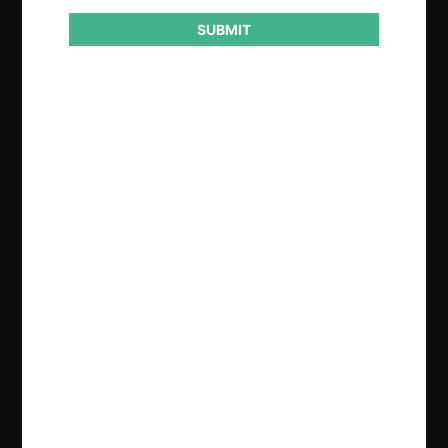
SUBMIT
Regístrate de forma gratuita para
seguir leyendo este contenido
Contenido exclusivo para los usuarios registrados de
CeCo
CREAR UNA CUENTA
INICIAR SESIÓN