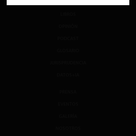
DIÁLOGO
LIBROS
OPINIÓN
PODCAST
GLOSARIO
JURISPRUDENCIA
DATOS+IA
PRENSA
EVENTOS
GALERÍA
NOSOTROS