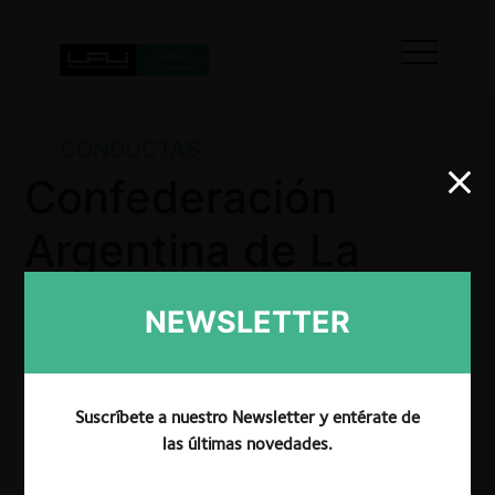
CONDUCTAS
Confederación
Argentina de La
Mediana Empresa
NEWSLETTER
contra Centro de
Empresas
Suscríbete a nuestro Newsletter y entérate de
las últimas novedades.
Procesadoras