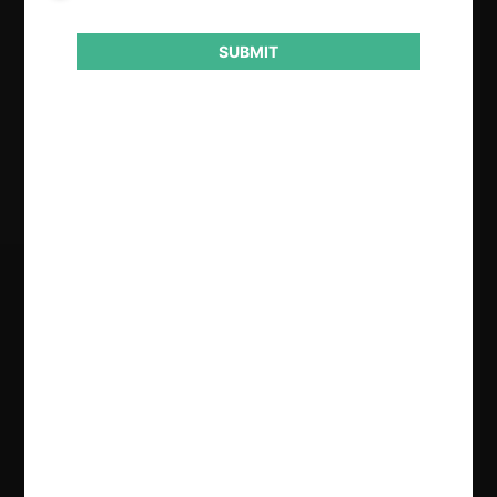
Año de término
SUBMIT
2023
Resultado
Archivo
Regístrate de forma gratuita para
seguir leyendo este contenido