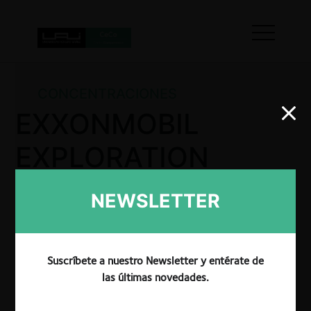
CONCENTRACIONES
EXXONMOBIL
EXPLORATION
ARGENTINA S.R.L.
NEWSLETTER
/ PAMPA ENERGÍA
S.A.
Suscríbete a nuestro Newsletter y entérate de
las últimas novedades.