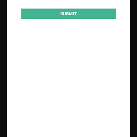
2019
SUBMIT
Resultado
Aprobación de concentración
Regístrate de forma gratuita para
seguir leyendo este contenido
Contenido exclusivo para los usuarios registrados de
CeCo