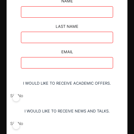
NAME
empresa dedicada a la fabricación de carrocerías para
ómnibus, a través de Inversiones Loma Hermosa
S.A. .
LAST NAME
EMAIL
Autoridad
Secretaría de Comercio
I WOULD LIKE TO RECEIVE ACADEMIC OFFERS.
Año de término
Sí
No
2021
I WOULD LIKE TO RECEIVE NEWS AND TALKS.
Resultado
Sí
No
Aprobación de concentración