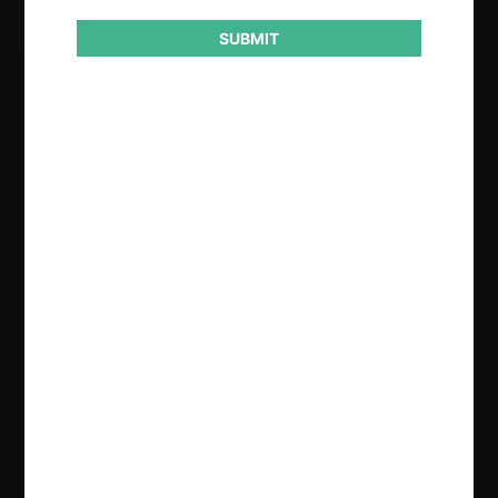
SUBMIT
Regístrate de forma gratuita para
seguir leyendo este contenido
Contenido exclusivo para los usuarios registrados de
CeCo
CREAR UNA CUENTA
INICIAR SESIÓN