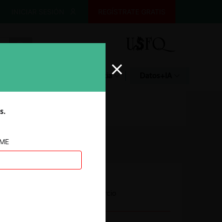
INICIAR SESIÓN
REGÍSTRATE GRATIS
Glosario
Jurisprudencia
Datos+IA
s.
AME
Autoridad
Secretaría de Comercio