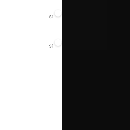
Año de término
2023
Sí
No
Resultado
Archivo
Sí
No