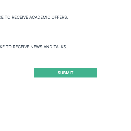
KE TO RECEIVE ACADEMIC OFFERS.
de las actuaciones iniciadas por
ra MAERSK LINES, HAMBURG SUD GROUP
IKE TO RECEIVE NEWS AND TALKS.
tas conductas anticompetitivas
SUBMIT