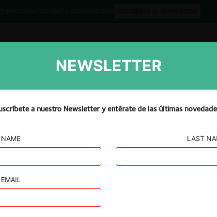
QUIPO
CONTACTO
PUBLICA CON NOSOTROS
SUSCRÍBETE AL NEWSLETTER
NEWSLETTER
Libros
Opinión
Podcast
uscríbete a nuestro Newsletter y entérate de las últimas novedade
NAME
LAST N
a Plata S.A.
es, Hamburg
EMAIL
erminals