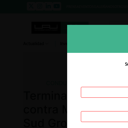
PRENSA
EVENTOS
GALERÍA
NOSOTROS
E
Actualidad
Investigación
Diálogo
S
CONDUCTAS
Terminales Río de l
contra Maersk Lin
Sud Group y APM T