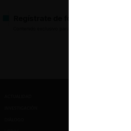
Regístrate de forma gratuita pa
Contenido exclusivo para los usuarios registrados d
ACTUALIDAD
PRENSA
INVESTIGACIÓN
EVENTOS
DIÁLOGO
GALERÍA