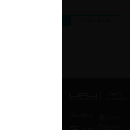
CREAR UNA CUENTA
INICIAR SESIÓN
Av. Presidente Errázuriz 3485, Las
Condes, Santiago de Chile.
Teléfono
(56 2) 2331 1000