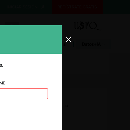
INICIAR SESIÓN
REGÍSTRATE GRATIS
Glosario
Jurisprudencia
Datos+IA
s.
AME
Autoridad
Secretaría de Comercio
Año de término