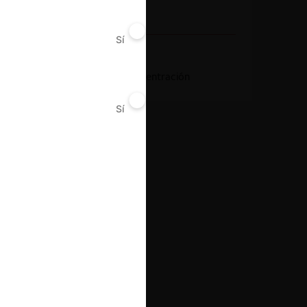
2021
Sí
No
Resultado
Aprobación de concentración
Sí
No