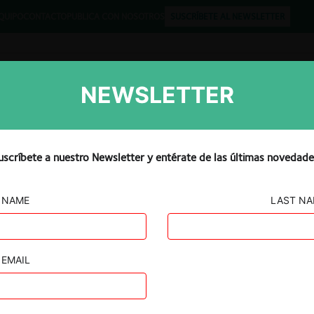
QUIPO
CONTACTO
PUBLICA CON NOSOTROS
SUSCRÍBETE AL NEWSLETTER
NEWSLETTER
Libros
Opinión
Podcast
uscríbete a nuestro Newsletter y entérate de las últimas novedade
NAME
LAST N
1 Ltd /
EMAIL