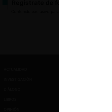
Regístrate de forma gratuita pa
Contenido exclusivo para los usuarios registrados d
ACTUALIDAD
PRENSA
INVESTIGACIÓN
EVENTOS
DIÁLOGO
GALERÍA
LIBROS
NOSOTROS
OPINIÓN
EQUIPO