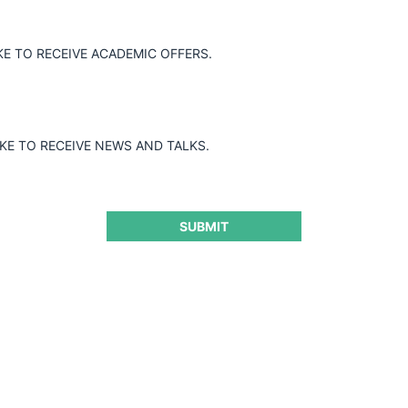
 la operación de concentración económica
uirió el 89,6% de las acciones de la
KE TO RECEIVE ACADEMIC OFFERS.
 notificada formalmente y autorizada,
 en el mercado relevante considerado,
Provincia de Mendoza.
IKE TO RECEIVE NEWS AND TALKS.
SUBMIT