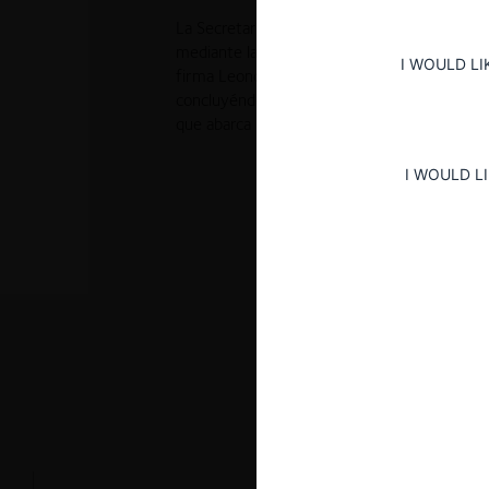
La Secretaría de Comercio Interior autorizó
mediante la cual UK Heathcote Sub 1 Ltd. adq
I WOULD LI
firma Leoncio Arizu S.A. Esta operación fue
concluyéndose que no afecta la competencia
que abarca la explotación vitivinícola en la 
I WOULD L