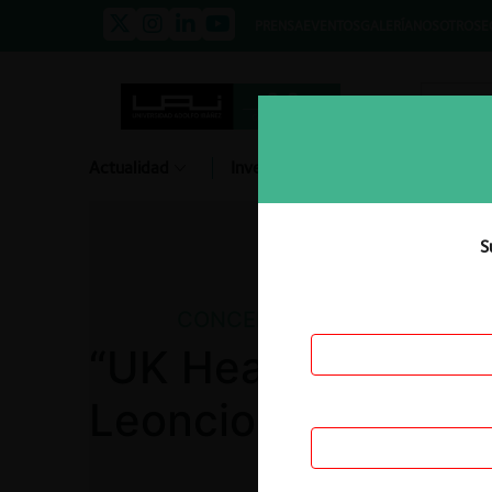
PRENSA
EVENTOS
GALERÍA
NOSOTROS
E
Actualidad
Investigación
Diálogo
S
CONCENTRACIONES
“UK Heathcote Sub 
Leoncio Arizu S.A.”