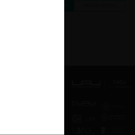
CREAR UNA CUENTA
INICIAR SESIÓN
Av. Presidente Errázuriz 3485, Las
Condes, Santiago de Chile.
Teléfono
(56 2) 2331 1000